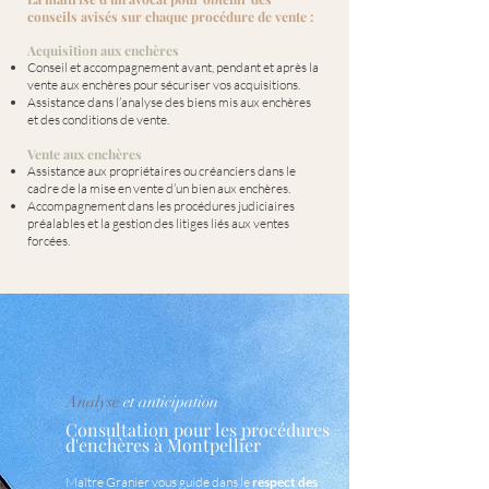
conseils avisés sur chaque procédure de vente :
Acquisition aux enchères
Conseil et accompagnement avant, pendant et après la
vente aux enchères pour sécuriser vos acquisitions.
Assistance dans l’analyse des biens mis aux enchères
et des conditions de vente.​
Vente aux enchères
Assistance aux propriétaires ou créanciers dans le
cadre de la mise en vente d’un bien aux enchères.
Accompagnement dans les procédures judiciaires
préalables et la gestion des litiges liés aux ventes
forcées.
Analyse
et anticipation
Consultation pour les procédures
d'enchères à Montpellier
Maître Granier vous guide dans le
respect des