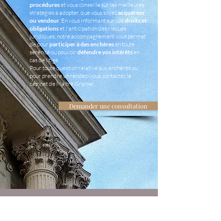
procédures
et vous conseille sur les meilleures
stratégies à adopter, que vous soyez
acquéreur
ou vendeur
. En vous informant sur
vos
droits et
obligations
et l'anticipation des risques
juridiques, notre accompagnement vous permet
de pour
participer à des enchères
en toute
sérénité ou pouvoir
défendre vos intérêts
en
cas de litige.
Pour toute question relative aux enchères ou
pour prendre un rendez-vous, contactez le
cabinet de Maître Granier.
Demander une consultation