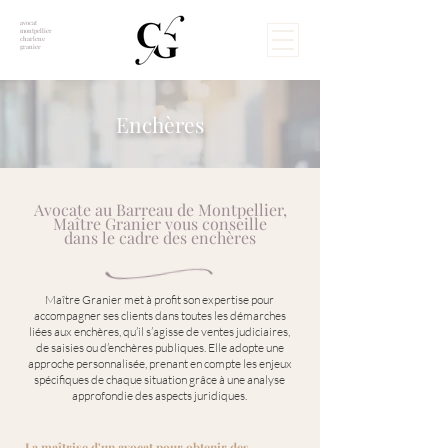
avocat
montpellier
charlene
granier
Enchères
Avocate au Barreau de Montpellier,
Maître Granier vous conseille
dans le cadre des enchères
Maître Granier met à profit son expertise pour
accompagner ses clients dans toutes les démarches
liées aux enchères, qu’il s’agisse de ventes judiciaires,
de saisies ou d’enchères publiques. Elle adopte une
approche personnalisée, prenant en compte les enjeux
spécifiques de chaque situation grâce à une analyse
approfondie des aspects juridiques.
La maîtrise d'un avocat pour obtenir des