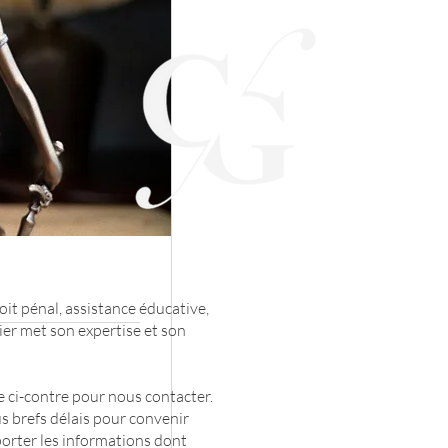
roit pénal, assistance éducative,
nier met son expertise et son
re ci-contre pour nous contacter.
 brefs délais pour convenir
orter les informations dont