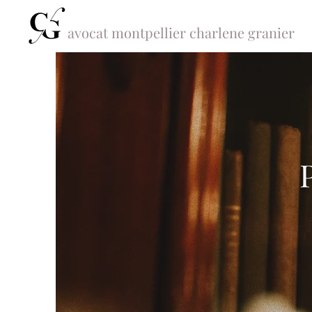
avocat montpellier charlene granier