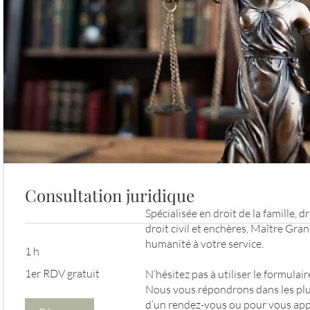
Consultation juridique
Spécialisée en droit de la famille, d
droit civil et enchères, Maître Gra
humanité à votre service.
1 h
1er
1er RDV gratuit
N’hésitez pas à utiliser le formulai
RDV
gratuit
Nous vous répondrons dans les plus
d’un rendez-vous ou pour vous app