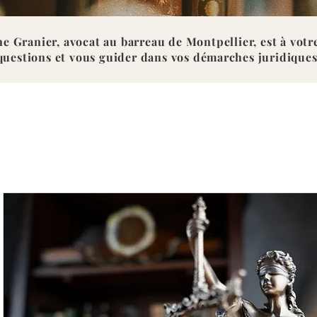
e Granier, avocat au barreau de Montpellier, est à vot
questions et vous guider dans vos démarches juridiques